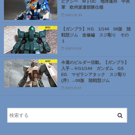
ピクシー MｙUC 地球連邦 中央
軍 欧州派遣部隊仕様
2021.12.03
MSV
【ガンプラ】ＨG 1/144 08版 陸
戦型ジム 改修編 スジ彫り その
１
2021.11.30
MSV
今週のビルダー活動。【ガンプラ】
入手→ＨG1/144 ガンダム GS
EG マゼランアタック スジ彫り
(序）→08版 陸戦型ジム
2021.11.27