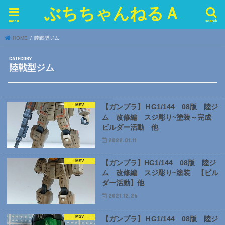
ぶちちゃんねるＡ
menu
search
HOME
陸戦型ジム
陸戦型ジム
MSV
【ガンプラ】ＨG1/144 08版 陸ジ
ム 改修編 スジ彫り~塗装～完成
ビルダー活動 他
2022.01.11
MSV
【ガンプラ】HG1/144 08版 陸ジ
ム 改修編 スジ彫り~塗装 【ビル
ダー活動】他
2021.12.26
MSV
【ガンプラ】ＨG1/144 08版 陸ジ