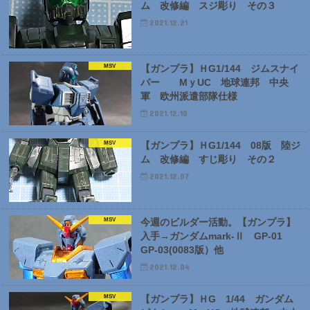
ム 改修編 スジ彫り その３
2021.12.21
MSV
【ガンプラ】ＨG1/144 ジムスナイ
パー MｙUC 地球連邦 中央
軍 欧州派遣部隊仕様
2021.12.10
MSV
【ガンプラ】ＨG1/144 08版 陸ジ
ム 改修編 すじ彫り その２
2021.12.07
MSV
今週のビルダー活動。【ガンプラ】
入手→ガンダムmark-Ⅱ GP-01
GP-03(0083版）他
2021.12.04
MSV
【ガンプラ】ＨG 1/44 ガンダム