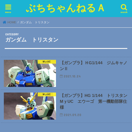
ぶちちゃんねるＡ
menu
search
HOME
ガンダム トリスタン
ガンダム トリスタン
MｙUC
【ガンプラ】ＨG1/144 ジムキャノ
ンⅡ
2021.10.24
MｙUC
【ガンプラ】HG 1/144 トリスタン
MｙUC エウーゴ 第一機動部隊仕
様
2021.09.20